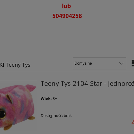
lub
504904258
I Teeny Tys
Teeny Tys 2104 Star - jednoro
Wiek:
3+
Dostępność:
brak
2