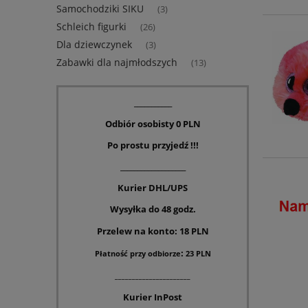
Samochodziki SIKU
(3)
Schleich figurki
(26)
Dla dziewczynek
(3)
Zabawki dla najmłodszych
(13)
___________
Odbiór osobisty
0
PLN
Po prostu przyjedź !!!
___________________
Kurier DHL
/
UPS
Wysyłka do 48 godz.
Przelew na konto: 18 PLN
:
Płatność
przy
odbiorze
23
PLN
______________________
Kurier InPost