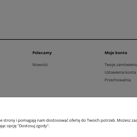
Polecamy
Moje konto
Nowości
Twoje zamówieni
Ustawienia konta
Przechowalnia
nie strony i pomagają nam dostosować ofertę do Twoich potrzeb. Możesz zaa
IFIGURES, DIMENSIONS, MINDSTORMS, MIXELS, NINJAGO oraz NEXO KNIGHTS są znakami towarowymi Grupy
jąc opcję "Dostosuj zgody".
grami planszowymi puzzlami, łamigłówkami i nie tylko. Zapraszamy. Odwiedź nas.