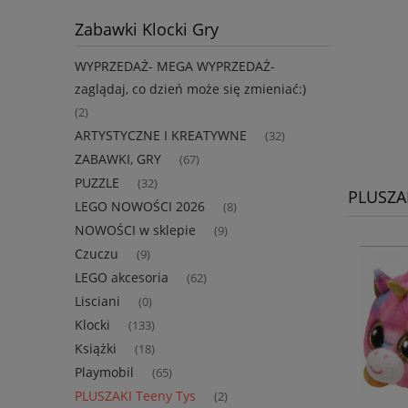
Zabawki Klocki Gry
WYPRZEDAŻ- MEGA WYPRZEDAŻ-
zaglądaj, co dzień może się zmieniać:)
(2)
ARTYSTYCZNE I KREATYWNE
(32)
ZABAWKI, GRY
(67)
PUZZLE
(32)
PLUSZAK
LEGO NOWOŚCI 2026
(8)
NOWOŚCI w sklepie
(9)
Czuczu
(9)
LEGO akcesoria
(62)
Lisciani
(0)
Klocki
(133)
Książki
(18)
Playmobil
(65)
PLUSZAKI Teeny Tys
(2)