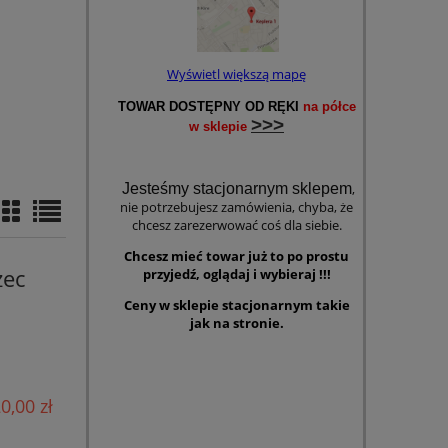
Wyświetl większą mapę
TOWAR DOSTĘPNY OD RĘKI
na półce
>>>
w sklepie
Jesteśmy stacjonarnym sklepem
,
nie potrzebujesz zamówienia
, chyba, że
chcesz zarezerwować coś dla siebie.
Chcesz
mieć towar już to po prostu
żec
przyjedź, oglądaj i wybieraj !!!
Ceny w sklepie stacjonarnym takie
jak na stronie.
0,00 zł