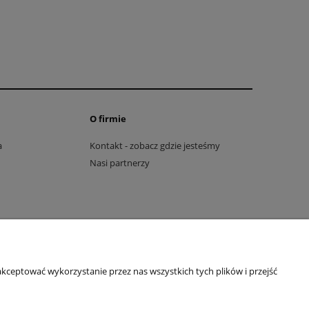
O firmie
a
Kontakt - zobacz gdzie jesteśmy
Nasi partnerzy
kceptować wykorzystanie przez nas wszystkich tych plików i przejść
 LEGO. © 2018 The LEGO Group. Wszelkie prawa zastrzeżone.