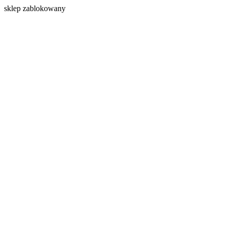
s
klep zablokowany