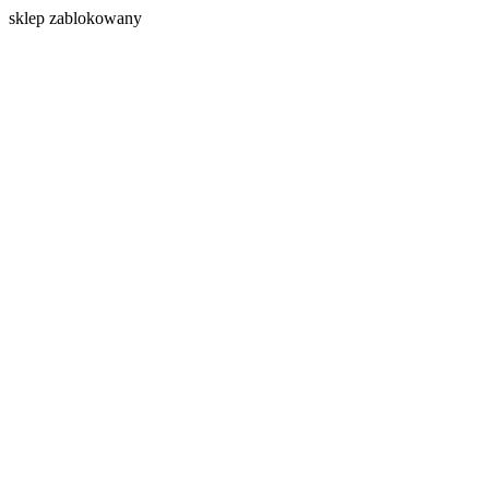
s
klep zablokowany