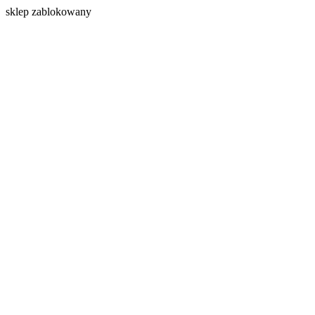
s
klep zablokowany